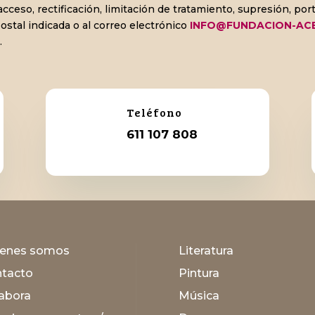
ceso, rectificación, limitación de tratamiento, supresión, port
postal indicada o al correo electrónico
INFO@FUNDACION-AC
.
Teléfono
611 107 808
ienes somos
Literatura
tacto
Pintura
abora
Música