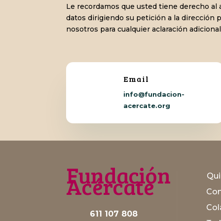
Le recordamos que usted tiene derecho al ac
datos dirigiendo su petición a la dirección 
nosotros para cualquier aclaración adicional
Email
info
@fundacion-
acercate.org
Fundación
Acércate
Qu
Con
Col
611 107 808