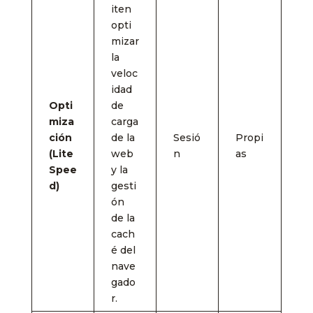
iten
opti
mizar
la
veloc
idad
Opti
de
miza
carga
ción
de la
Sesió
Propi
(Lite
web
n
as
Spee
y la
d)
gesti
ón
de la
cach
é del
nave
gado
r.