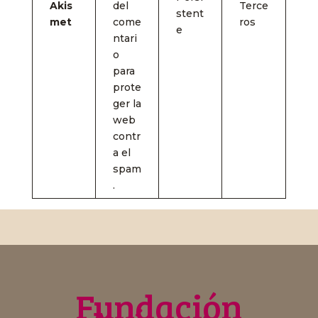
Akis
del
Terce
stent
met
come
ros
e
ntari
o
para
prote
ger la
web
contr
a el
spam
.
Fundación