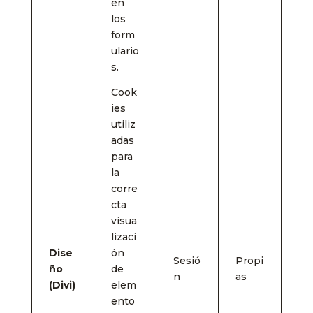
en
los
form
ulario
s.
Cook
ies
utiliz
adas
para
la
corre
cta
visua
lizaci
Dise
ón
Sesió
Propi
ño
de
n
as
(Divi)
elem
ento