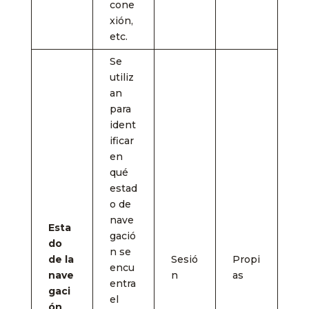
cone
xión,
etc.
Se
utiliz
an
para
ident
ificar
en
qué
estad
o de
nave
Esta
gació
do
n se
de la
Sesió
Propi
encu
nave
n
as
entra
gaci
el
ón