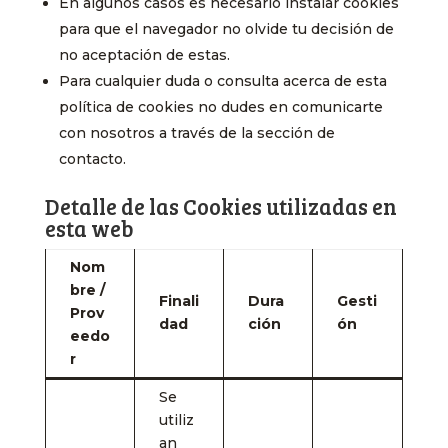
En algunos casos es necesario instalar cookies
para que el navegador no olvide tu decisión de
no aceptación de estas.
Para cualquier duda o consulta acerca de esta
política de cookies no dudes en comunicarte
con nosotros a través de la sección de
contacto.
Detalle de las Cookies utilizadas en
esta web
Nom
bre /
Finali
Dura
Gesti
Prov
dad
ción
ón
eedo
r
Se
utiliz
an