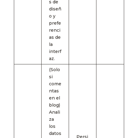
s de
diseñ
o y
prefe
renci
as de
la
interf
az.
(Solo
si
come
ntas
en el
blog)
Anali
za
los
datos
Persi