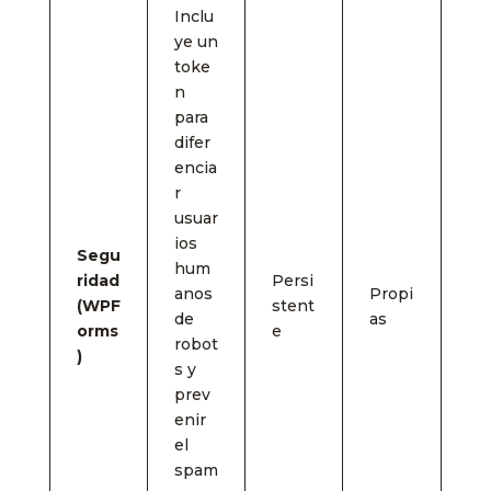
Inclu
ye un
toke
n
para
difer
encia
r
usuar
ios
Segu
hum
ridad
Persi
anos
Propi
(WPF
stent
de
as
orms
e
robot
)
s y
prev
enir
el
spam