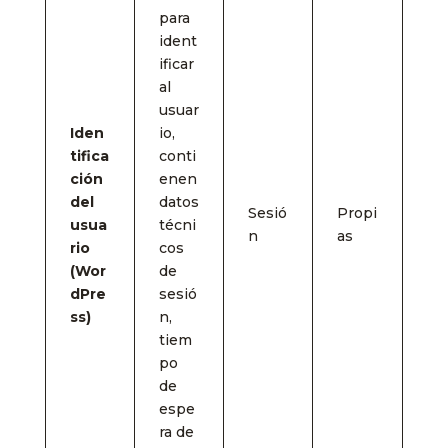
para
ident
ificar
al
usuar
Iden
io,
tifica
conti
ción
enen
del
datos
Sesió
Propi
usua
técni
n
as
rio
cos
(Wor
de
dPre
sesió
ss)
n,
tiem
po
de
espe
ra de