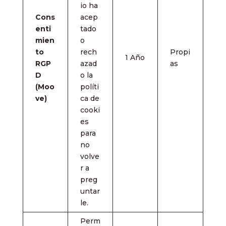
io ha
Cons
acep
enti
tado
mien
o
to
rech
Propi
1 Año
RGP
azad
as
D
o la
(Moo
políti
ve)
ca de
cooki
es
para
no
volve
r a
preg
untar
le.
Perm