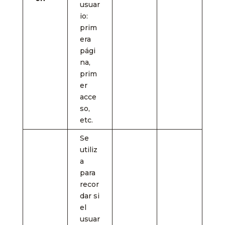
usuar
io:
prim
era
pági
na,
prim
er
acce
so,
etc.
Se
utiliz
a
para
recor
dar si
el
usuar