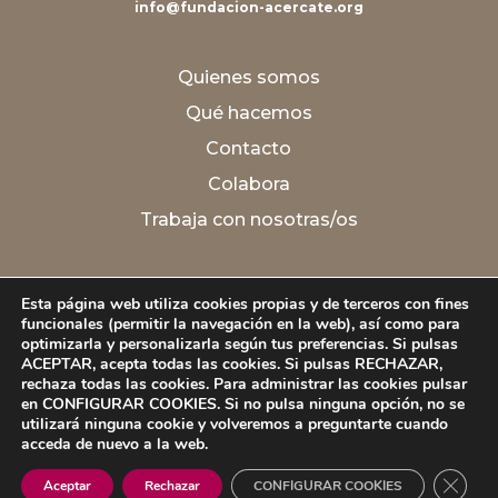
info@fundacion-acercate.org
Quienes somos
Qué hacemos
Contacto
Colabora
Trabaja con nosotras/os
Aviso legal
Esta página web utiliza cookies propias y de terceros con fines
Política de Privacidad
funcionales (permitir la navegación en la web), así como para
optimizarla y personalizarla según tus preferencias. Si pulsas
Política de Cookies
ACEPTAR, acepta todas las cookies. Si pulsas RECHAZAR,
rechaza todas las cookies. Para administrar las cookies pulsar
Política de Calidad
en CONFIGURAR COOKIES. Si no pulsa ninguna opción, no se
utilizará ninguna cookie y volveremos a preguntarte cuando
acceda de nuevo a la web.
Cerrar
Aceptar
Rechazar
CONFIGURAR COOKIES