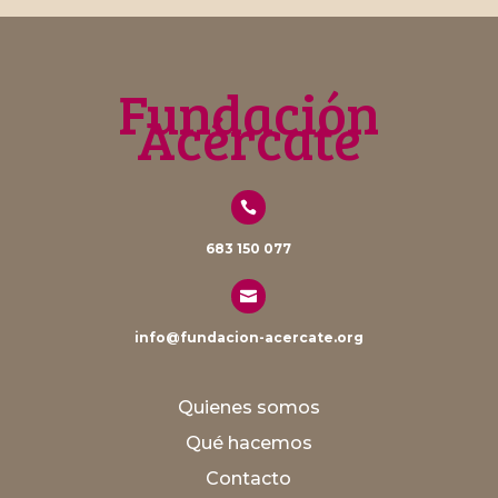
Fundación
Acércate

683 150 077

info@fundacion-acercate.org
Quienes somos
Qué hacemos
Contacto