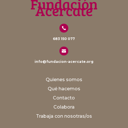
Fundación
Acércate

683 150 077

info@fundacion-acercate.org
Quienes somos
Qué hacemos
Contacto
Colabora
Trabaja con nosotras/os