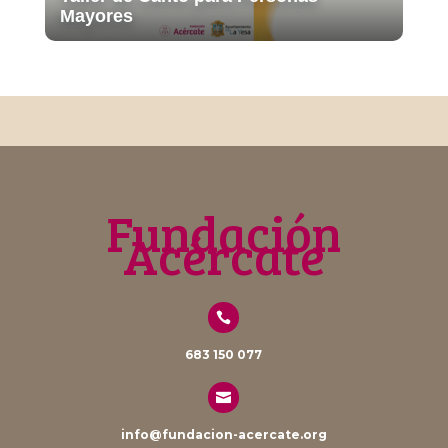
Mayores
Fundación
Acércate

683 150 077

info@fundacion-acercate.org