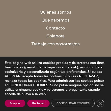
Quienes somos
Qué hacemos
Contacto
Colabora
Trabaja con nosotras/os
Aviso legal
Esta página web utiliza cookies propias y de terceros con fines
Política de Privacidad
funcionales (permitir la navegación en la web), así como para
optimizarla y personalizarla según tus preferencias. Si pulsas
Política de Cookies
ACEPTAR, acepta todas las cookies. Si pulsas RECHAZAR,
rechaza todas las cookies. Para administrar las cookies pulsar
Política de Calidad
en CONFIGURAR COOKIES. Si no pulsa ninguna opción, no se
utilizará ninguna cookie y volveremos a preguntarte cuando
acceda de nuevo a la web.
Cerrar
Aceptar
Rechazar
CONFIGURAR COOKIES