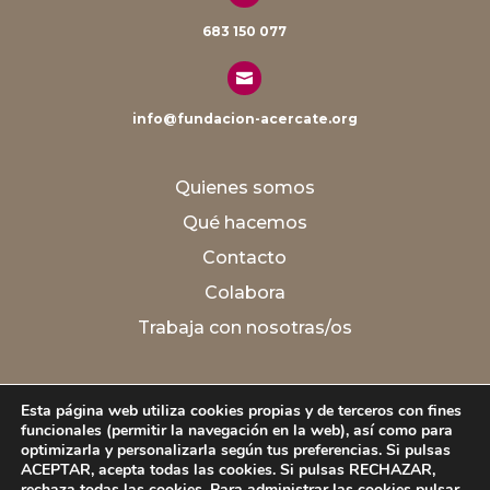
683 150 077

info@fundacion-acercate.org
Quienes somos
Qué hacemos
Contacto
Colabora
Trabaja con nosotras/os
Aviso legal
Esta página web utiliza cookies propias y de terceros con fines
funcionales (permitir la navegación en la web), así como para
Política de Privacidad
optimizarla y personalizarla según tus preferencias. Si pulsas
Política de Cookies
ACEPTAR, acepta todas las cookies. Si pulsas RECHAZAR,
rechaza todas las cookies. Para administrar las cookies pulsar