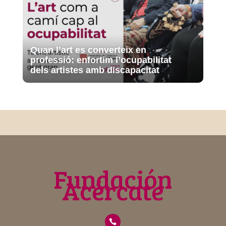
Quan l’art es converteix en
professió: enfortim l’ocupabilitat
dels artistes amb discapacitat
Fundación
Acércate
