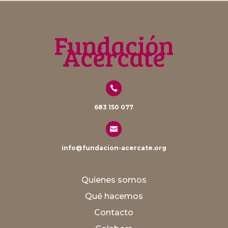
Fundación
Acércate

683 150 077

info@fundacion-acercate.org
Quienes somos
Qué hacemos
Contacto