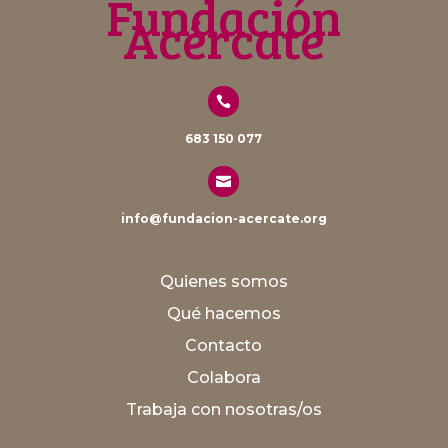
Fundación
Acércate

683 150 077

info@fundacion-acercate.org
Quienes somos
Qué hacemos
Contacto
Colabora
Trabaja con nosotras/os